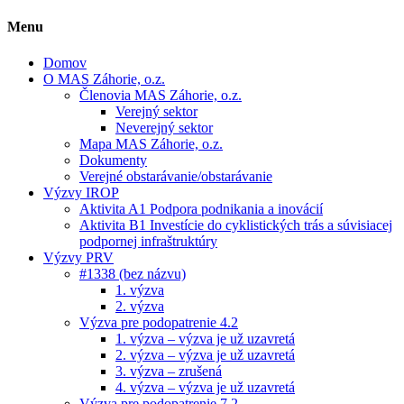
Menu
Domov
O MAS Záhorie, o.z.
Členovia MAS Záhorie, o.z.
Verejný sektor
Neverejný sektor
Mapa MAS Záhorie, o.z.
Dokumenty
Verejné obstarávanie/obstarávanie
Výzvy IROP
Aktivita A1 Podpora podnikania a inovácií
Aktivita B1 Investície do cyklistických trás a súvisiacej
podpornej infraštruktúry
Výzvy PRV
#1338 (bez názvu)
1. výzva
2. výzva
Výzva pre podopatrenie 4.2
1. výzva – výzva je už uzavretá
2. výzva – výzva je už uzavretá
3. výzva – zrušená
4. výzva – výzva je už uzavretá
Výzva pre podopatrenie 7.2