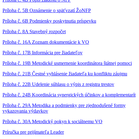
Príloha č. 5B Oznámenie o späťvzatí ŽoNFP
Príloha č. 6B Podmienky poskytnutia príspevku
Príloha č. 8A Stavebný rozpočet
Príloha č. 16A Zoznam dokumentácie k VO
Príloha č. 17B Informácia pre žiadateľov
Príloha č. 19B Metodické usmernenie koordinátora štátnej pomoci
Príloha č. 21B Čestné vyhlásenie žiadateľa ku konfliktu záujmu
Príloha č. 22B Udelenie súhlasu o výpis z registra trestov
Príloha č. 24B Koordinácia synergických účinkov a komplementarít
Príloha č. 29A Metodika a podmienky pre zjednodušené formy
vykazovania výdavkov
Príloha č. 30A Metodický pokyn k sociálnemu VO
Príručka pre prijímateľa Leader