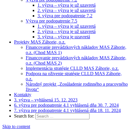
1. výzva – výzva je už uzavretá
2. výzva – výzva je už uzavretá
3. výzva pre podopatrenie 7.2
Výzva pre podopatrenie 7.5
1. výzva – výzva je už uzavretá
2. výzva – výzva je už uzavretá
3. výzva – výzva je uzavretá
Projekty MAS Záhorie, o.z.
Financovanie prevádzkových nákladov MAS Záhorie,
o.z. (Chod MAS 1)
Financovanie prevádzkových nákladov MAS Záhorie,
o.z. (Chod MAS 2)
Implementácia stratégie CLLD MAS Záhorie, o.z.
Podpora na oživenie stratégie CLLD MAS Záhorie,
o.z.
Národný projekt „Zosúladenie rodinného a pracovného
života“
Kontakty
3. výzva – vyhlásená 15. 12. 2023
6. výzva pre podopatrenie 4.1 vyhlásená dňa 30. 7. 2024
7. výzva pre podopatrenie 4.1 vyhlásená dňa 18. 11. 2024
Search for:
Skip to content