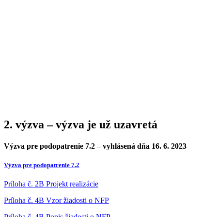
MAS Záhorie, o.z.
2. výzva – výzva je už uzavretá
Výzva pre podopatrenie 7.2 – vyhlásená dňa 16. 6. 2023
Výzva pre podopatrenie 7.2
Príloha č. 2B Projekt realizácie
Príloha č. 4B Vzor žiadosti o NFP
Príloha č. 4B Popis žiadosti o NFP