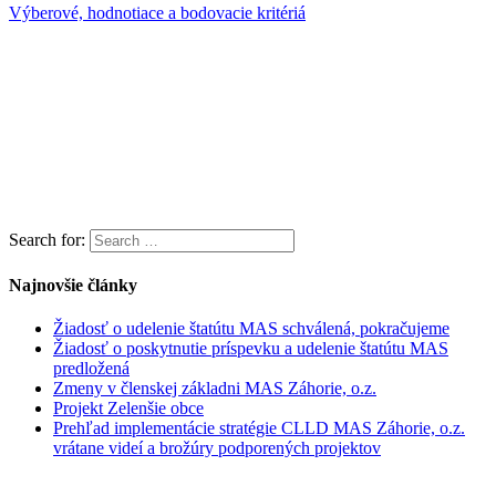
Výberové, hodnotiace a bodovacie kritériá
Search for:
Najnovšie články
Žiadosť o udelenie štatútu MAS schválená, pokračujeme
Žiadosť o poskytnutie príspevku a udelenie štatútu MAS
predložená
Zmeny v členskej základni MAS Záhorie, o.z.
Projekt Zelenšie obce
Prehľad implementácie stratégie CLLD MAS Záhorie, o.z.
vrátane videí a brožúry podporených projektov